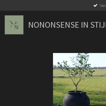
Ga
Ver
direct
naar
NONONSENSE IN STIJ
de
hoofdinhoud