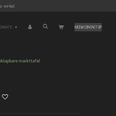
e winkel
FORMATIE
NEEM CONTACT OP
nklapbare markttafel