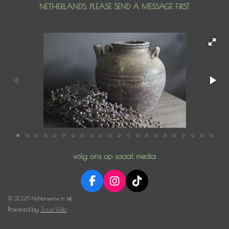
NETHERLANDS, PLEASE SEND A MESSAGE FIRST
volg ons op social media
F
I
T
a
n
i
© 2025 NoNonsense in stijl
c
s
k
Powered by
JouwWeb
e
t
T
b
a
o