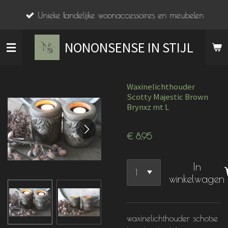
Ga
Unieke landelijke woonaccessoires en meubelen
direct
naar
NONONSENSE IN STIJL
de
hoofdinhoud
Waxinelichthouder
Scotty Majestic Brown
Brynxz mt L
€ 8,95
In
winkelwagen
waxinelichthouder schotse