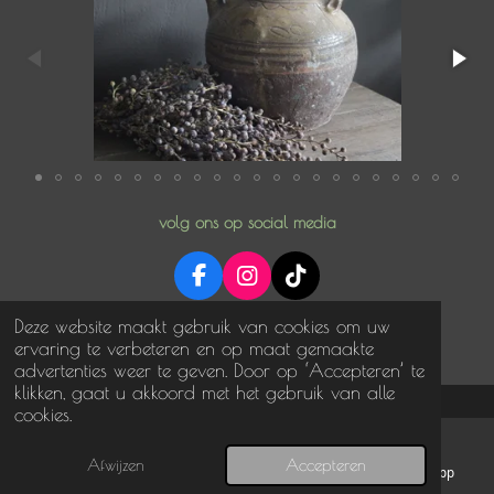
volg ons op social media
F
I
T
a
n
i
© 2025 NoNonsense in stijl
Deze website maakt gebruik van cookies om uw
c
s
k
Powered by
JouwWeb
ervaring te verbeteren en op maat gemaakte
e
t
T
advertenties weer te geven. Door op ‘Accepteren’ te
b
a
o
klikken, gaat u akkoord met het gebruik van alle
o
g
k
cookies.
o
r
k
a
m
Afwijzen
Accepteren
E-mailadres
Telefoonnummer
WhatsApp