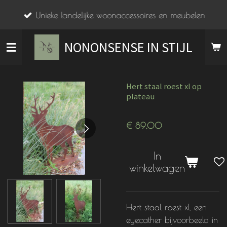
Ga
Unieke landelijke woonaccessoires en meubelen
direct
naar
NONONSENSE IN STIJL
de
hoofdinhoud
Hert staal roest xl op
plateau
€ 89,00
In
winkelwagen
Hert staal roest xl, een
eyecather bijvoorbeeld in