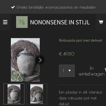
Ga
Unieke landelijke woonaccessoires en meubelen
direct
naar
NONONSENSE IN STIJL
de
hoofdinhoud
Robuuste pot met deksel
€ 49,50
In
winkelwagen
Een plaatje in elk interieur,
deze robuuste pot met
deksel.