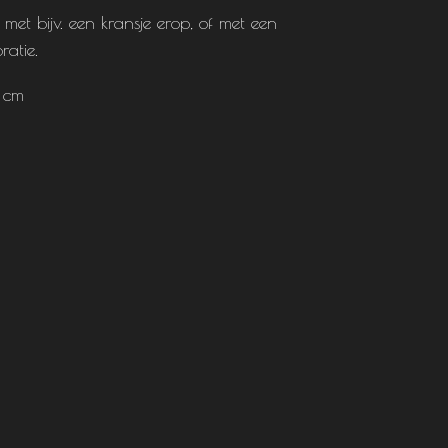
 met bijv. een kransje erop, of met een
atie.
4 cm