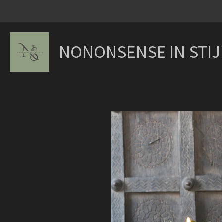
Ga
direct
naar
NONONSENSE IN STIJ
de
hoofdinhoud