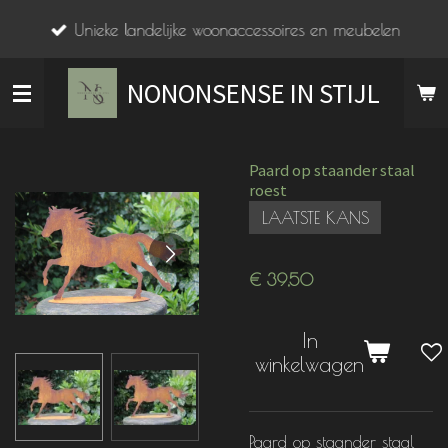
Ga
Unieke landelijke woonaccessoires en meubelen
direct
naar
NONONSENSE IN STIJL
de
hoofdinhoud
Paard op staander staal
roest
LAATSTE KANS
€ 39,50
In
winkelwagen
Paard op staander staal