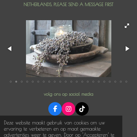
NETHERLANDS, PLEASE SEND A MESSAGE FIRST
volg ons op social media
F
I
T
a
n
i
© 2025 NoNonsense in stijl
Deze website maakt gebruik van cookies om uw
c
s
k
Powered by
JouwWeb
ervaring te verbeteren en op maat gemaakte
e
t
T
advertenties weer te geven. Door op ‘Accepteren’ te
b
a
o