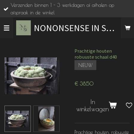
Verzenden binnen 1 - 3 werkdagen of afhalen op
Ga
afspraak in de winkel
direct
naar
NONONSENSE IN STIJL
de
hoofdinhoud
Prachtige houten
robuuste schaal d40
NIEUW
€ 38,50
In
winkelwagen
Prachtige houten, robuuste