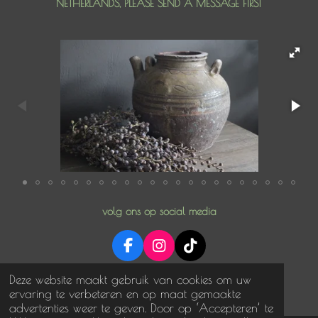
NETHERLANDS, PLEASE SEND A MESSAGE FIRST
volg ons op social media
F
I
T
a
n
i
© 2025 NoNonsense in stijl
Deze website maakt gebruik van cookies om uw
c
s
k
Powered by
JouwWeb
ervaring te verbeteren en op maat gemaakte
e
t
T
advertenties weer te geven. Door op ‘Accepteren’ te
b
a
o