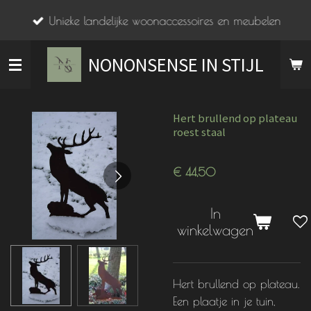
Ga
Unieke landelijke woonaccessoires en meubelen
direct
naar
NONONSENSE IN STIJL
de
hoofdinhoud
Hert brullend op plateau
roest staal
€ 44,50
In
winkelwagen
Hert brullend op plateau.
Een plaatje in je tuin,