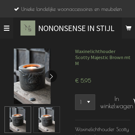
Ga
Unieke landelijke woonaccessoires en meubelen
direct
naar
NONONSENSE IN STIJL
de
hoofdinhoud
Waxinelichthouder
Scotty Majestic Brown mt
M
€ 5,95
In
winkelwagen
Waxinelichthouder Scotty