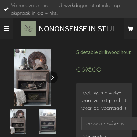
Verzenden binnen 1 - 3 werkdagen of afhalen op
Ga
afspraak in de winkel
direct
naar
NONONSENSE IN STIJL
de
hoofdinhoud
Sidetable driftwood hout
€ 395,00
Laat het me weten
wanneer dit product
weer op voorraad is.
Verzenden