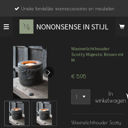
Ga
Unieke landelijke woonaccessoires en meubelen
direct
naar
NONONSENSE IN STIJL
de
hoofdinhoud
Waxinelichthouder
Scotty Majestic Brown mt
M
€ 5,95
In
winkelwagen
Waxinelichthouder Scotty