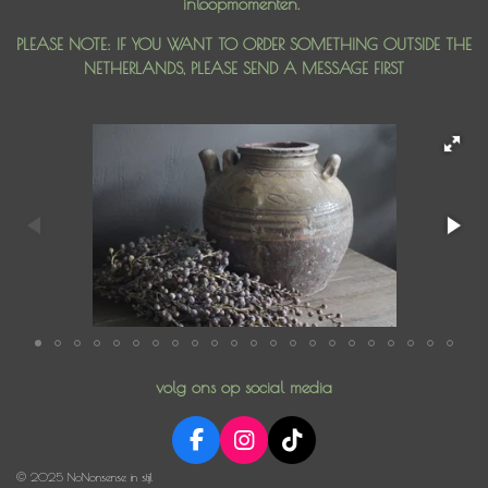
inloopmomenten.
PLEASE NOTE: IF YOU WANT TO ORDER SOMETHING OUTSIDE THE
NETHERLANDS, PLEASE SEND A MESSAGE FIRST
volg ons op social media
F
I
T
a
n
i
© 2025 NoNonsense in stijl