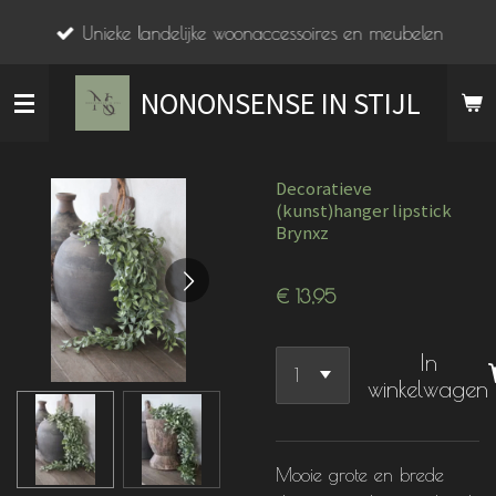
Ga
Unieke landelijke woonaccessoires en meubelen
direct
naar
NONONSENSE IN STIJL
de
hoofdinhoud
Decoratieve
(kunst)hanger lipstick
Brynxz
€ 13,95
In
winkelwagen
Mooie grote en brede