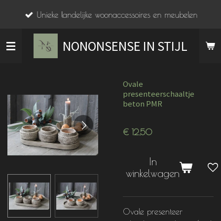
Ga
Unieke landelijke woonaccessoires en meubelen
direct
naar
NONONSENSE IN STIJL
de
hoofdinhoud
Ovale
presenteerschaaltje
beton PMR
€ 12,50
In
winkelwagen
Ovale presenteer