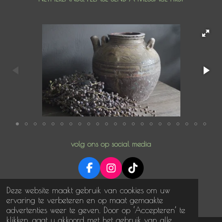
volg ons op social media
F
I
T
a
n
i
© 2025 NoNonsense in stijl
Deze website maakt gebruik van cookies om uw
c
s
k
Powered by
JouwWeb
ervaring te verbeteren en op maat gemaakte
e
t
T
advertenties weer te geven. Door op ‘Accepteren’ te
b
a
o
klikken, gaat u akkoord met het gebruik van alle
o
g
k