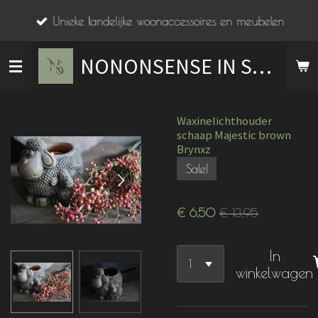
Ga
Unieke landelijke woonaccessoires en meubelen
direct
naar
NONONSENSE IN STIJL
de
hoofdinhoud
Waxinelichthouder
schaap Majestic brown
Brynxz
Sale!
€ 6,50
€ 13,95
In
winkelwagen