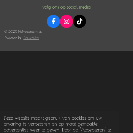
volg ons op social media
F
I
T
a
n
i
© 2025 NoNonsense in stijl
c
s
k
Powered by
JouwWeb
e
t
T
b
a
o
o
g
k
o
r
k
a
m
Deze website maakt gebruik van cookies om uw
ervaring te verbeteren en op maat gemaakte
advertenties weer te geven. Door op ‘Accepteren’ te