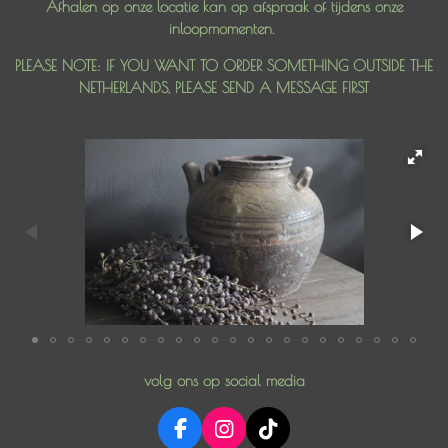
Afhalen op onze locatie kan op afspraak of tijdens onze
inloopmomenten.
PLEASE NOTE: IF YOU WANT TO ORDER SOMETHING OUTSIDE THE
NETHERLANDS, PLEASE SEND A MESSAGE FIRST
volg ons op social media
F
I
T