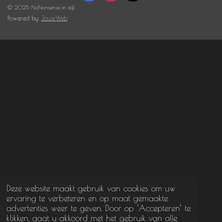
a
n
i
© 2025 NoNonsense in stijl
c
s
k
Powered by
JouwWeb
e
t
T
b
a
o
o
g
k
o
r
k
a
m
Deze website maakt gebruik van cookies om uw
ervaring te verbeteren en op maat gemaakte
advertenties weer te geven. Door op ‘Accepteren’ te
klikken, gaat u akkoord met het gebruik van alle