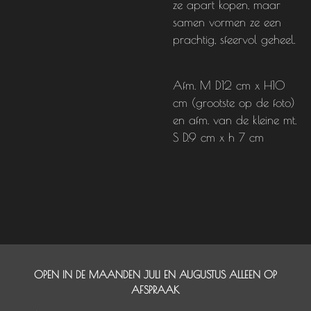
ze apart kopen, maar
samen vormen ze een
prachtig, sfeervol geheel.
Afm. M D12 cm x H10
cm (grootste op de foto)
en afm. van de kleine mt.
S D.9 cm x h 7 cm
OPEN IN DE MAANDEN JULI EN AUGUSTUS ALLEEN OP
AFSPRAAK