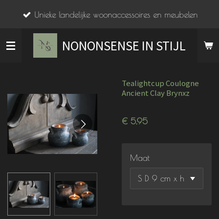
Ga
Unieke landelijke woonaccessoires en meubelen
direct
naar
NONONSENSE IN STIJL
de
hoofdinhoud
Tealightcup Coulogne
Ancient Clay Brynxz
€ 5,95
Maat