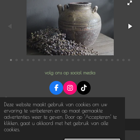
volg ons op social media
F
I
T
a
n
i
© 2025 NoNonsense in stijl
c
s
k
Deze website maakt gebruik van cookies om uw
Powered by
JouwWeb
e
t
T
ervaring te verbeteren en op maat gemaakte
b
a
o
advertenties weer te geven. Door op ‘Accepteren’ te
o
g
k
klikken, gaat u akkoord met het gebruik van alle
o
r
cookies.
k
a