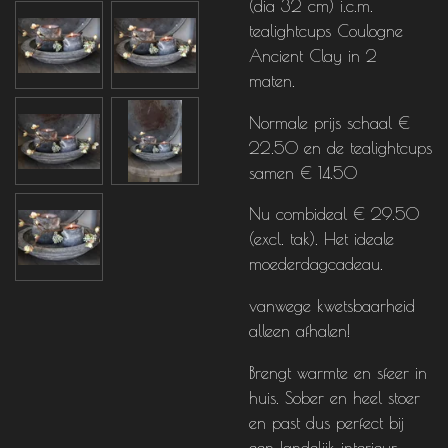
(dia 32 cm) i.c.m.
tealightcups Coulogne
Ancient Clay in 2
maten.
Normale prijs schaal €
22.50 en de tealightcups
samen € 14.50
Nu combideal € 29.50
(excl. tak). Het ideale
moederdagcadeau.
vanwege kwetsbaarheid
alleen afhalen!
Brengt warmte en sfeer in
huis. Sober en heel stoer
en past dus perfect bij
een landelijk interieur,