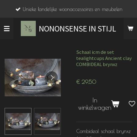
Ga
Unieke landelijke woonaccessoires en meubelen
direct
naar
NONONSENSE IN STIJL
de
hoofdinhoud
Schaal icm de set
tealightcups Ancient clay
COMBIDEAL brynxz
€ 29,50
In
winkelwagen
Combideal schaal brynxz