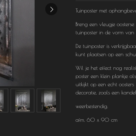
Tuinposter met ophangbeve
Breng een vleugje oosterse 
tuinposter in de vorm van
De tuinposter is verkrijgb
kunt plaatsen op een schut
Wil je het effect nog real
poster een klein plankje als
uitkijkt op een echt oosters
decoratie, zoals een kande
weerbestendig.
afm. 60 x 90 cm