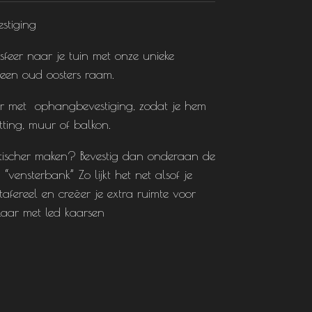
stiging
sfeer naar je tuin met onze unieke
 een oud oosters raam.
aar met ophangbevestiging, zodat je hem
ting, muur of balkon.
istischer maken? Bevestig dan onderaan de
 “vensterbank” Zo lijkt het net alsof je
 tafereel en creëer je extra ruimte voor
laar met led kaarsen