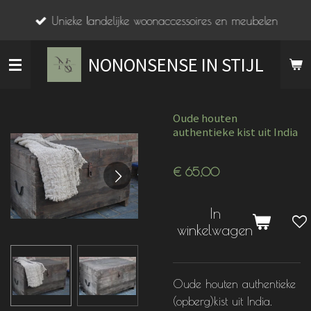
Ga
Unieke landelijke woonaccessoires en meubelen
direct
naar
NONONSENSE IN STIJL
de
hoofdinhoud
Oude houten
authentieke kist uit India
€ 65,00
In
winkelwagen
Oude houten authentieke
(opberg)kist uit India.