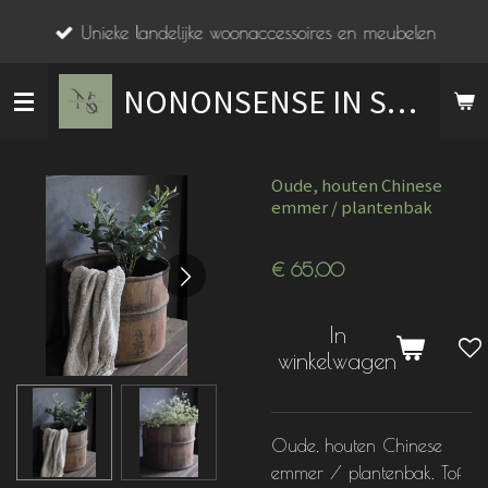
Ga
Unieke landelijke woonaccessoires en meubelen
direct
naar
NONONSENSE IN STIJL
de
hoofdinhoud
Oude, houten Chinese
emmer / plantenbak
€ 65,00
In
winkelwagen
Oude, houten Chinese
emmer / plantenbak. Tof