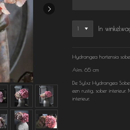
In winkelw
Hydrangea hortensia sober
Afm. 65 cm
De Sylxz Hydrangea Sober 
een rustig, sober interieur.
interieur.