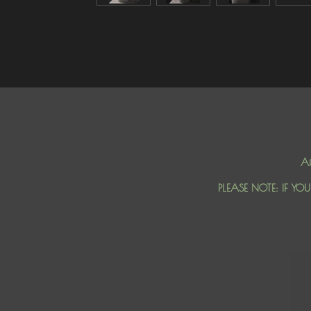
Af
PLEASE NOTE: IF YO