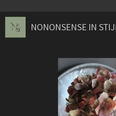
Ga
direct
naar
NONONSENSE IN STIJ
de
hoofdinhoud