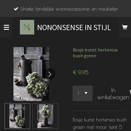
Ga
Unieke landelijke woonaccessoires en meubelen
direct
naar
NONONSENSE IN STIJL
de
hoofdinhoud
Bosje kunst hortensia
bush green
€ 9,95
In
winkelwagen
Bosje kunst hortensia bush
green met maar liefst 5