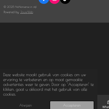
F
I
T
a
n
i
© 2025 NoNonsense in stijl
c
s
k
Powered by
JouwWeb
e
t
T
b
a
o
o
g
k
o
r
k
a
m
Deze website maakt gebruik van cookies om uw
ervaring te verbeteren en op maat gemaakte
advertenties weer te geven. Door op ‘Accepteren’ te
klikken, gaat u akkoord met het gebruik van alle
cookies.
Afwijzen
Accepteren
E-mailadres
Telefoonnummer
Wha