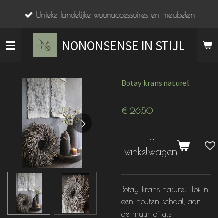
Ga
Unieke landelijke woonaccessoires en meubelen
direct
naar
NONONSENSE IN STIJL
de
hoofdinhoud
Botay krans naturel
€ 26,50
In
winkelwagen
Botay krans naturel. Tof in
een houten schaal, aan
de muur of als