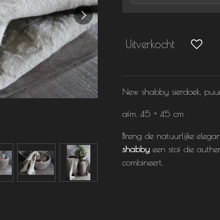
Uitverkocht
New shabby sierdoek, puur l
afm. 45 × 45 cm
Breng de natuurlijke elega
shabby
een stof die authe
combineert.