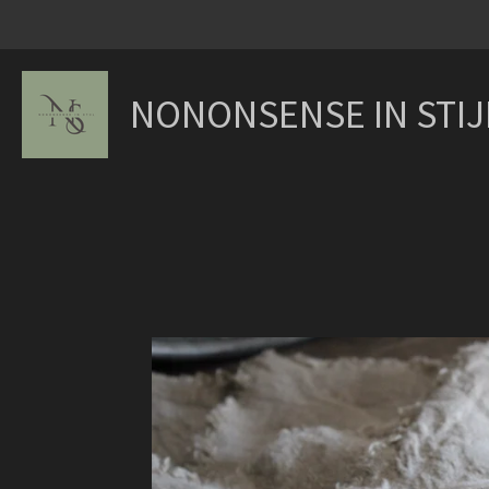
Ga
direct
naar
NONONSENSE IN STIJ
de
hoofdinhoud