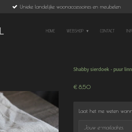
Unieke landelijke woonaccessoires en meubelen
L
HOME
WEBSHOP
CONTACT
IN
Shabby sierdoek - puur lin
€ 8,50
Laat het me weten wanne