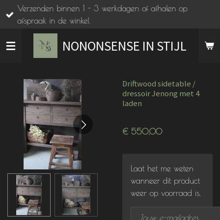
Verzenden binnen 1 - 3 werkdagen of afhalen op
Ga
afspraak in de winkel
direct
naar
NONONSENSE IN STIJL
de
hoofdinhoud
Driftwood sidetable /
dressoir Jenong met 4
laden
€ 550,00
Laat het me weten
wanneer dit product
weer op voorraad is.