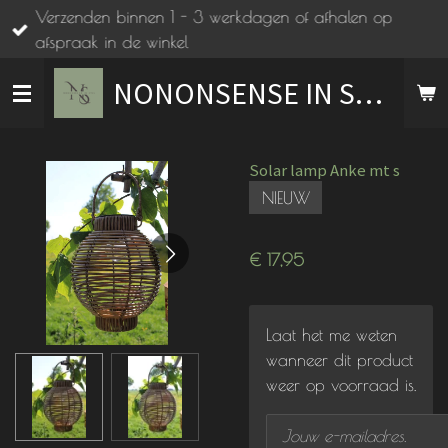
Verzenden binnen 1 - 3 werkdagen of afhalen op
Ga
afspraak in de winkel
direct
naar
NONONSENSE IN STIJL
de
hoofdinhoud
Solar lamp Anke mt s
NIEUW
€ 17,95
Laat het me weten
wanneer dit product
weer op voorraad is.